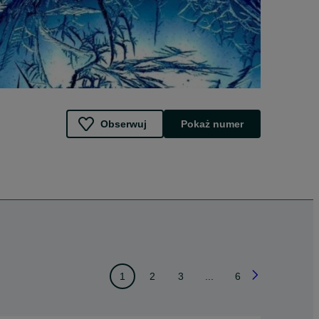
Obserwuj
Pokaż numer
1
2
3
...
6