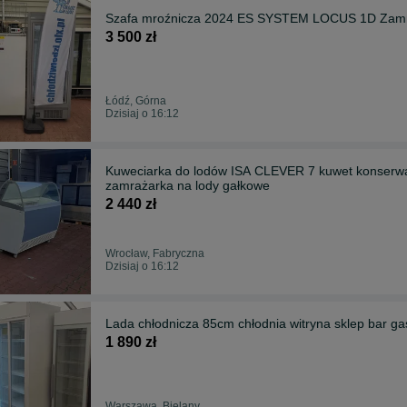
Szafa mroźnicza 2024 ES SYSTEM LOCUS 1D Zam
3 500 zł
Łódź, Górna
Dzisiaj o 16:12
Kuweciarka do lodów ISA CLEVER 7 kuwet konserw
zamrażarka na lody gałkowe
2 440 zł
Wrocław, Fabryczna
Dzisiaj o 16:12
Lada chłodnicza 85cm chłodnia witryna sklep ba
1 890 zł
Warszawa, Bielany