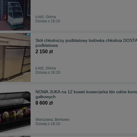
Łódź, Górna
Dzisiaj o 16:10
Stół chłodniczy podblatowy lodówka chłodnia D
podblatowa
2 150 zł
Łódź, Górna
Dzisiaj o 16:10
NOWA JUKA na 12 kuwet kuweciarka ldo odów kon
gałkowych
8 600 zł
Warszawa, Bemowo
Dzisiaj o 16:10