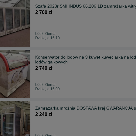
Szafa 2023r SMI INDUS 66.206 1D zamrażarka wit
2 700 zł
Łódź, Górna
Dzisiaj o 16:10
Konserwator do lodów na 9 kuwet kuweciarka na 
lodów gałkowych
2 740 zł
Łódź, Górna
Dzisiaj o 16:09
Zamrażarka mroźnia DOSTAWA kraj GWARANCJA skl
2 240 zł
Łódź, Górna