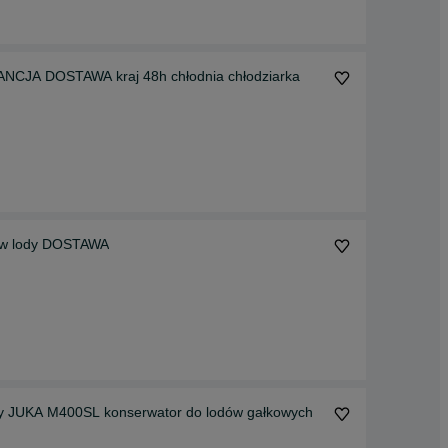
ANCJA DOSTAWA kraj 48h chłodnia chłodziarka
NOWA konserwator JUKA 3 kuweciarka witryna lodów lody DOSTAWA
dy JUKA M400SL konserwator do lodów gałkowych