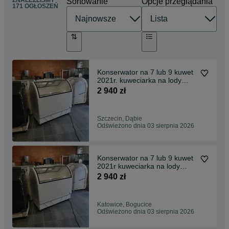
ZNALEŹLIŚMY
Sortowanie
Opcje przeglądania
171 OGŁOSZEŃ
Konserwator na 7 lub 9 kuwet
2021r. kuweciarka na lody
JUKA M400Q M300Q
2 940 zł
zamrażarka witryna
DOSTAWA do lodów
gałkowych
Szczecin, Dąbie
Odświeżono dnia 03 sierpnia 2026
Konserwator na 7 lub 9 kuwet
2021r kuweciarka na lody
JUKA M400Q zamrażarka
2 940 zł
witryna DOSTAWA do lodów
gałkowych
Katowice, Bogucice
Odświeżono dnia 03 sierpnia 2026