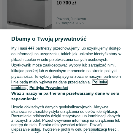
COLD MK KOMI DOSTAWA
10 700 zł
na lody cylindry GELLATTI
Poznań, Junikowo
02 sierpnia 2026
Dbamy o Twoją prywatność
NOWY konserwator do lodów
Gelatti 10 dystrybutor MK
My i nasi
447
partnerzy przechowujemy lub uzyskujemy dostęp
COLD witryna DOSTAWA MK
10 700 zł
do informacji na urządzeniu, takich jak unikalne identyfikatory w
KOMI na lody cylindry
plikach cookie w celu przetwarzania danych osobowych.
Użytkownik może zaakceptować wybory lub zarządzać nimi,
Wrocław, Psie Pole
klikając poniżej lub w dowolnym momencie na stronie polityki
02 sierpnia 2026
prywatności. Te wybory będą sygnalizowane naszym partnerom
i nie będą miały wpływu na dane przeglądania.
Polityka
cookies,
Polityka Prywatności
NOWY Konserwator do lodów
Wraz z naszymi partnerami przetwarzamy dane w celu
Gelatti 10 dystrybutor MK
zapewnienia:
COLD KOMI DOSTAWA na
10 700 zł
lody POZZETTI
Użycie dokładnych danych geolokalizacyjnych. Aktywne
skanowanie charakterystyki urządzenia do celów identyfikacji.
Rozumienie odbiorców dzięki statystyce lub kombinacji danych
Kraków, Czyżyny
z różnych źródeł. Przechowywanie informacji na urządzeniu lub
02 sierpnia 2026
dostęp do nich. Pomiar efektywności reklam. Rozwój i
ulepszanie usług. Tworzenie profili w celu personalizacji treści.