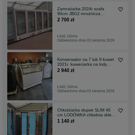
Zamrażarka 2024r szafa
90cm JBG2 mroźnicza
mroźnia witryna DOSTAWA !
2 700 zł
ES SYSTEM
Łódź, Górna
Odświeżono dnia 03 sierpnia 2026
Konserwator na 7 lub 9 kuwet
2021r. kuweciarka na lody
JUKA M400Q zamrażarka
2 940 zł
witryna DOSTAWA do lodów
gałkowych
Łódź, Górna
Odświeżono dnia 03 sierpnia 2026
Chłodziarka słupek SLIM 45
cm LODÓWKA chłodnia sklep
bar DOSTAWA
1 140 zł