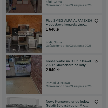
Łódź, Górna
Odświeżono dnia 03 sierpnia 2026
Piec SMEG ALFA ALFA43XEH
+ podstawa konwekcyjno
parowy
1 640 zł
Łódź, Górna
Odświeżono dnia 03 sierpnia 2026
Konserwator na 9 lub 7 kuwet
2021r. kuweciarka na lody
JUKA M400Q zamrażarka
2 940 zł
witryna DOSTAWA do lodów
gałkowych
Poznań, Junikowo
Odświeżono dnia 03 sierpnia 2026
Nowy Konserwator do lodów
Gelatti 10 dystrybutor MK